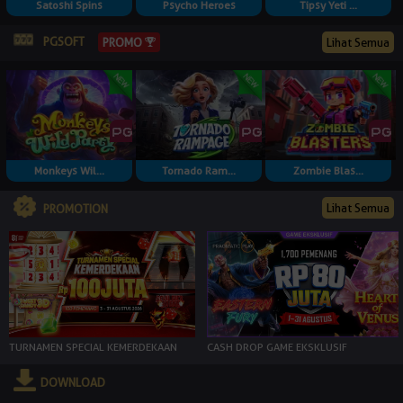
Satoshi Spins
Psycho Heroes
Tipsy Yeti ...
PGSOFT
Lihat Semua
PROMO
Monkeys Wil...
Tornado Ram...
Zombie Blas...
Lihat Semua
PROMOTION
TURNAMEN SPECIAL KEMERDEKAAN
CASH DROP GAME EKSKLUSIF
DOWNLOAD