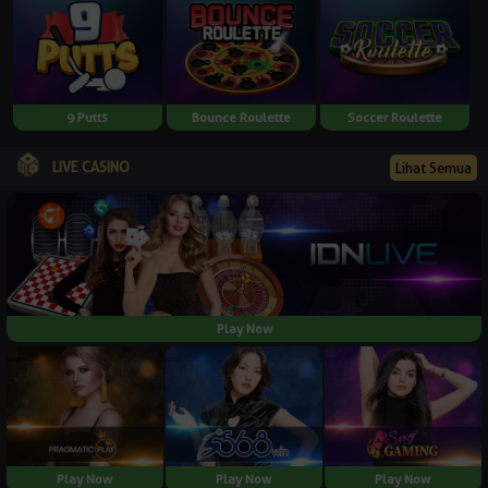
9 Putts
Bounce Roulette
Soccer Roulette
LIVE CASINO
Lihat Semua
Play Now
Play Now
Play Now
Play Now