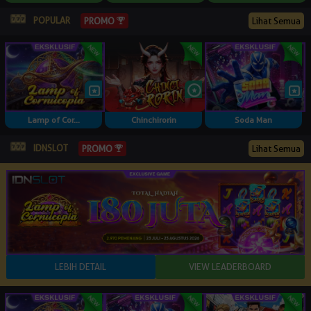
POPULAR
Lihat Semua
PROMO
Lamp of Cor...
Chinchirorin
Soda Man
IDNSLOT
Lihat Semua
PROMO