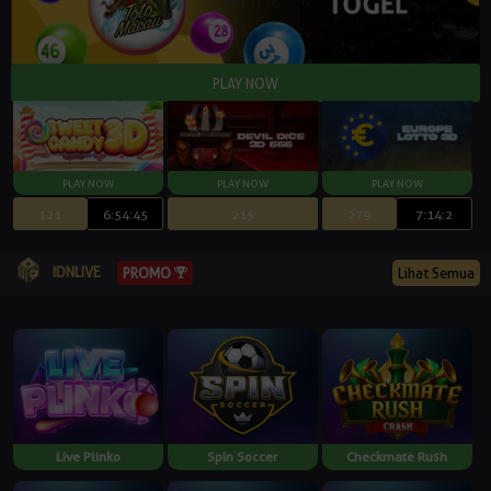
121
6:54:44
215
279
7:14:1
IDNLIVE
Lihat Semua
PROMO
Live Plinko
Spin Soccer
Checkmate Rush