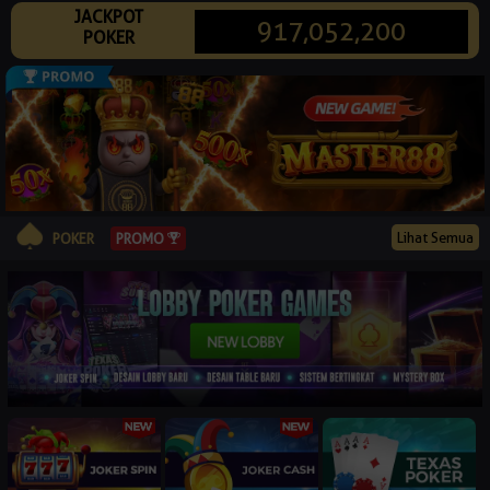
JACKPOT
© 2026 poker88top.online. All Rights Reserved | 18+
917,052,200
POKER
Lihat Semua
PROMO
POKER