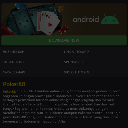
HUBUNGI KAMI
LINK ALTERNATIF
JADWAL BANK
SPONSORSHIP
CARA BERMAIN
VIDEO TUTORIAL
Poker88
adalah situs taruhan online yang saat ini menjadi pilihan nomor 1
Poker88
bagi para kalangan player judi di Indonesia. Poker88 telah menghadirkan
berbagai permainan taruhan online yang sangat lengkap dan memiliki
kualitas terbaik seperti slot online, poker, casino, tembak ikan dan masih
banyak lagi permainan lainnya. Anda bisa memainkannya dengan
melakukan login melalui link Poker88 ataupun Poker88 Mobile. Tentu saja
game Poker88 yang kami sediakan telah memiliki lisensi yang sah untuk
beroperasi di Indonesia maupun di Asia.