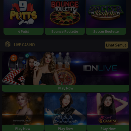
9 Putts
Bounce Roulette
Soccer Roulette
LIVE CASINO
Lihat Semua
Play Now
Play Now
Play Now
Play Now