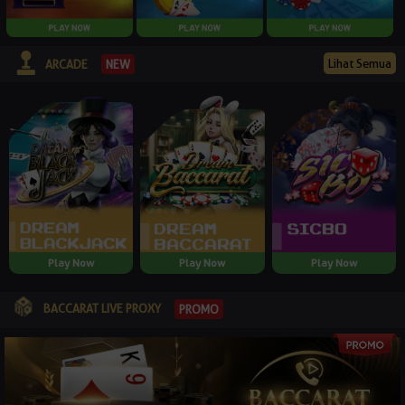
Lihat Semua
NEW
ARCADE
Play Now
Play Now
Play Now
BACCARAT LIVE PROXY
PROMO