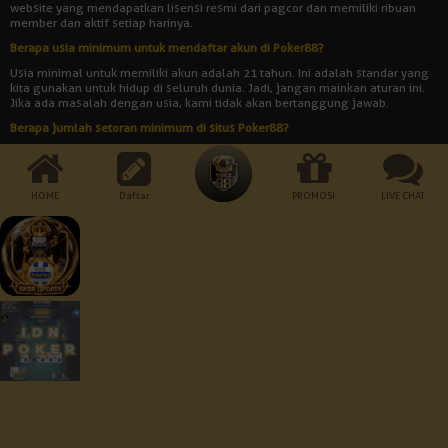
website yang mendapatkan lisensi resmi dari pagcor dan memiliki ribuan
member dan aktif setiap harinya.
Berapa usia minimum untuk mendaftar akun di Poker88?
Usia minimal untuk memiliki akun adalah 21 tahun. Ini adalah standar yang
kita gunakan untuk hidup di seluruh dunia. Jadi, jangan mainkan aturan ini.
Jika ada masalah dengan usia, kami tidak akan bertanggung jawab.
Berapa jumlah setoran minimum di situs Poker88?
Jumlah setoran minimum adalah Rp 10.000. Bukankah itu rendah? Dengan
uang yang begitu banyak, Anda bisa memainkan semua jenis permainan
yang disediakan oleh agen judi online POKER88.
HOME
Daftar
PROMOSI
LIVE CHAT
Cara Pembayaran:
Dukungan Perangkat :
Keamanan Terjamin :
© 2026 Poker88. All Rights Reserved | 18+