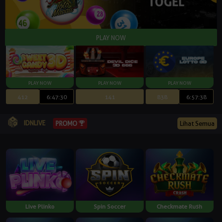
412
6:47:29
141
838
6:57:37
IDNLIVE
PROMO
Lihat Semua
Live Plinko
Spin Soccer
Checkmate Rush