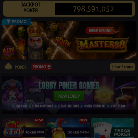
JACKPOT
© 2026 poker88top.online. All Rights Reserved | 18+
798,591,052
POKER
PROMO
Lihat Semua
POKER