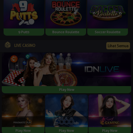
9 Putts
Bounce Roulette
Soccer Roulette
LIVE CASINO
Lihat Semua
Play Now
Play Now
Play Now
Play Now